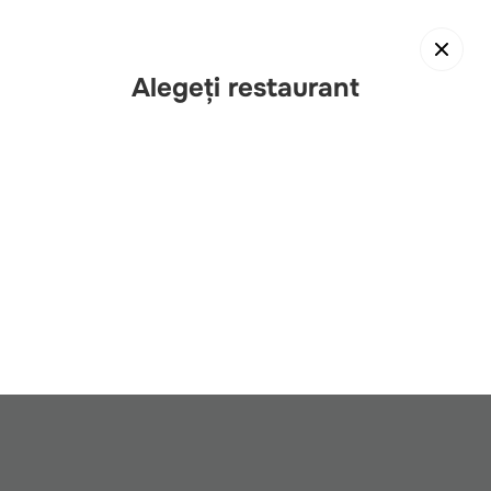
Alegeți restaurant
Înapoi
Restaurantele noastre